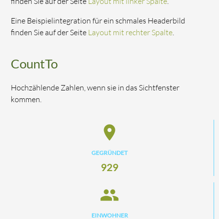
finden Sie auf der Seite
Layout mit linker Spalte
.
Eine Beispielintegration für ein schmales Headerbild
finden Sie auf der Seite
Layout mit rechter Spalte
.
CountTo
Hochzählende Zahlen, wenn sie in das Sichtfenster
kommen.
place
GEGRÜNDET
929
people
EINWOHNER