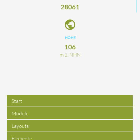
28061
public
HÖHE
106
m ü. NHN
Start
Module
Layouts
Elemente