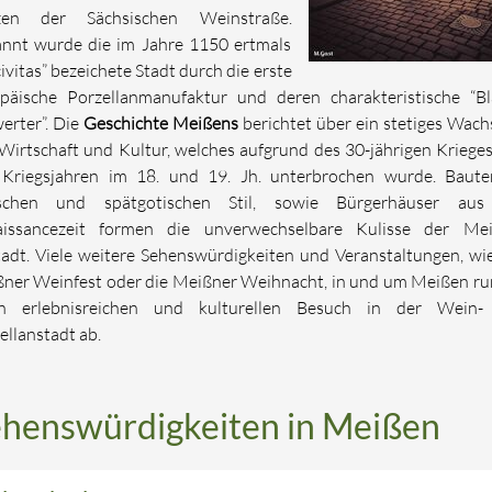
zen der Sächsischen Weinstraße.
nnt wurde die im Jahre 1150 ertmals
civitas” bezeichete Stadt durch die erste
päische Porzellanmanufaktur und deren charakteristische “B
erter”. Die
Geschichte Meißens
berichtet über ein stetiges Wac
Wirtschaft und Kultur, welches aufgrund des 30-jährigen Kriege
Kriegsjahren im 18. und 19. Jh. unterbrochen wurde. Baut
ischen und spätgotischen Stil, sowie Bürgerhäuser aus
aissancezeit formen die unverwechselbare Kulisse der Mei
tadt. Viele weitere Sehenswürdigkeiten und Veranstaltungen, wi
ner Weinfest oder die Meißner Weihnacht, in und um Meißen r
en erlebnisreichen und kulturellen Besuch in der Wein-
ellanstadt ab.
henswürdigkeiten in Meißen