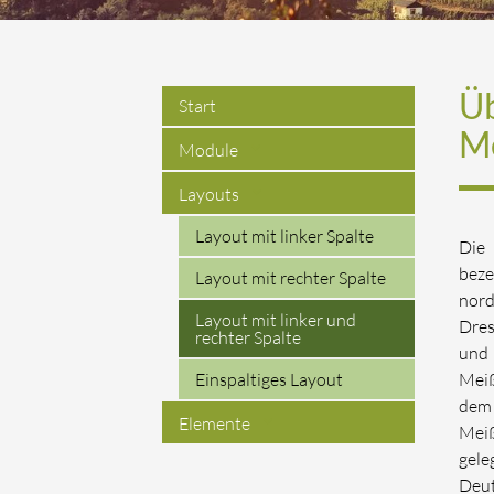
Üb
Start
M
Module
Layouts
Layout mit linker Spalte
Die
beze
Layout mit rechter Spalte
nord
Layout mit linker und
Dre
rechter Spalte
und 
Meiß
Einspaltiges Layout
dem 
Elemente
Mei
gel
Deut