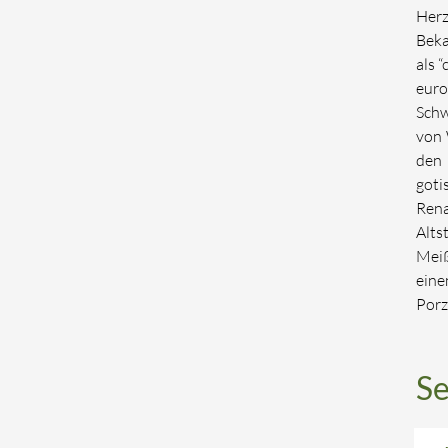
Her
Beka
als “
euro
Schw
von 
den 
got
Ren
Alts
Meiß
ein
Porz
Se