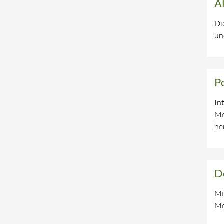
A
Di
un
P
In
Me
he
D
Mi
Me