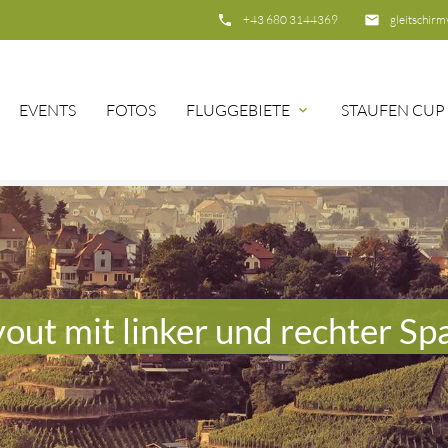
phone
+43 680 3144369
email
gleitschir
EVENTS
FOTOS
FLUGGEBIETE
STAUFEN CUP
hbegriffe
SUCH
out mit linker und rechter Sp