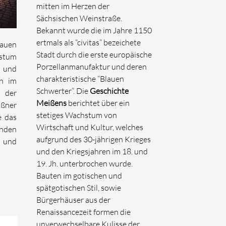
mitten im Herzen der
Sächsischen Weinstraße.
Bekannt wurde die im Jahre 1150
ertmals als “civitas” bezeichete
lauen
Stadt durch die erste europäische
hstum
Porzellanmanufaktur und deren
s und
charakteristische “Blauen
en im
Schwerter”. Die
Geschichte
 der
Meißens
berichtet über ein
ßner
stetiges Wachstum von
e das
Wirtschaft und Kultur, welches
unden
aufgrund des 30-jährigen Krieges
 und
und den Kriegsjahren im 18. und
19. Jh. unterbrochen wurde.
Bauten im gotischen und
spätgotischen Stil, sowie
Bürgerhäuser aus der
Renaissancezeit formen die
unverwechselbare Kulisse der